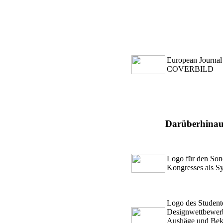
European Journal 
COVERBILD
Darüberhinaus
Logo für den Son
Kongresses als S
Logo des Studen
Designwettbewerb
Aushäge und Beka