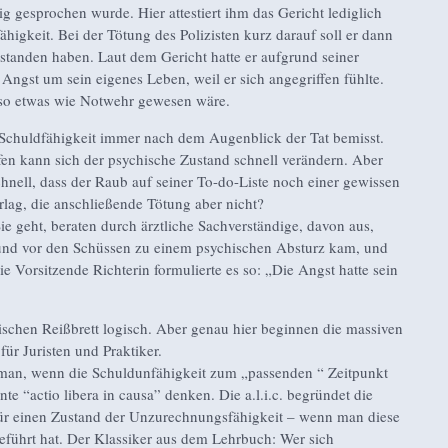
 gesprochen wurde. Hier attestiert ihm das Gericht lediglich
higkeit. Bei der Tötung des Polizisten kurz darauf soll er dann
estanden haben. Laut dem Gericht hatte er aufgrund seiner
ngst um sein eigenes Leben, weil er sich angegriffen fühlte.
n so etwas wie Notwehr gewesen wäre.
ie Schuldfähigkeit immer nach dem Augenblick der Tat bemisst.
en kann sich der psychische Zustand schnell verändern. Aber
chnell, dass der Raub auf seiner To-do-Liste noch einer gewissen
rlag, die anschließende Tötung aber nicht?
ie geht, beraten durch ärztliche Sachverständige, davon aus,
und vor den Schüssen zu einem psychischen Absturz kam, und
e Vorsitzende Richterin formulierte es so: „Die Angst hatte sein
tischen Reißbrett logisch. Aber genau hier beginnen die massiven
r Juristen und Praktiker.
 man, wenn die Schuldunfähigkeit zum „passenden “ Zeitpunkt
nte “actio libera in causa” denken. Die a.l.i.c. begründet die
 für einen Zustand der Unzurechnungsfähigkeit – wenn man diese
geführt hat. Der Klassiker aus dem Lehrbuch: Wer sich