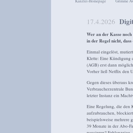
Kanzlei-Homepage
Grimme A
Zum Inhalt wechseln
Zum sekundären Inhalt wech
Digi
17.4.2026
Wer an der Kasse noch s
in der Regel nicht, dass 
Einmal eingelöst, mutie
Klette: Eine Kündigung 
(AGB) erst dann möglich
Vorher ließ Netflix den 
Gegen dieses überaus kre
Verbraucherzentrale Bun
letzter Instanz ein Mach
Eine Regelung, die den 
aufzubrauchen, blockiert
beispielsweise mehrere g
39 Monate in der Abo-Fal
pausieren? Fehlanzeige.