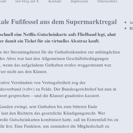
ward
law blog auf X
Kontakt
Impressum
Datenschutz
seln
tale Fußfessel aus dem Supermarktregal
A
R
chnell eine Netflix-Gutscheinkarte aufs Fließband legt, ahnt
er damit ein Ticket für ein virtuelles Alcatraz kauft.
rte der Streamingdienst für die Guthabenkunden zur anhänglichen
des Abos war laut den Allgemeinen Geschäftsbedingungen
, wenn das aufgeladene Guthaben restlos weggestreamt war.
User nicht aus den Klauen.
ative Verständnis von Vertragsfreiheit zog der
desverband (vzbv) zu Felde. Der Bundesgerichtshof hat nun in
twort gesprochen – und die Klausel gnadenlos kassiert.
Kunden zwingt, sein Guthaben bis zum bitteren Ende
 laut den Richtern das gesetzliche Kündigungsrecht. Wer
roße Gutscheinkarten kombiniert hatte, saß im Extremfall bis zu
le fest. Eine Funktion, um zumindest die Mitgliedschaft zu