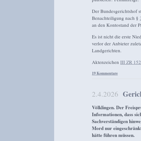
Der Bundesgerichtshof st
Benachteiligung nach §
an den Kontostand der P
Es ist nicht die erste Ni
verlor der Anbieter zule
Landgerichten.
Aktenzeichen
III ZR 15
19 Kommentare
Geric
2.4.2026
Völklingen. Der Freispr
Informationen, dass si
Sachverständigen hinweg
Mord nur eingeschränkt
hätte führen müssen.