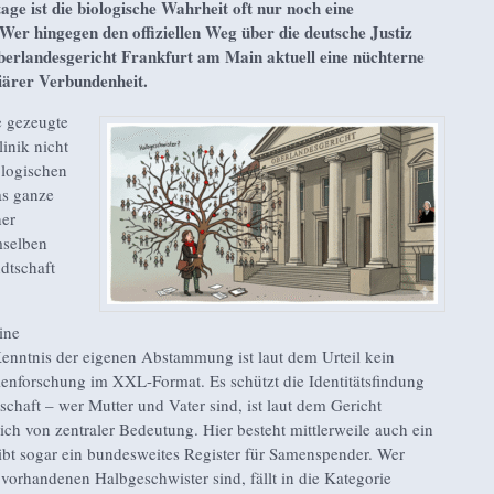
e ist die biologische Wahrheit oft nur noch eine
 Wer hingegen den offiziellen Weg über die deutsche Justiz
rlandesgericht Frankfurt am Main aktuell eine nüchterne
iärer Verbundenheit.
 gezeugte
inik nicht
iologischen
as ganze
her
mselben
dtschaft
ine
enntnis der eigenen Abstammung ist laut dem Urteil kein
lienforschung im XXL-Format. Es schützt die Identitätsfindung
schaft – wer Mutter und Vater sind, ist laut dem Gericht
ich von zentraler Bedeutung. Hier besteht mittlerweile auch ein
ibt sogar ein bundesweites Register für Samenspender. Wer
 vorhandenen Halbgeschwister sind, fällt in die Kategorie