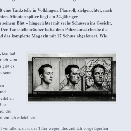
t eine Tankstelle in Völklingen. Planvoll, zielgerichtet, nach
ten. Minuten später liegt ein 34-jähriger
 seinem Blut – hingerichtet mit sechs Schüssen ins Gesicht,
. Der Tankstellenräuber hatte dem Polizeianwärterdie die
nd das komplette Magazin mit 17 Schuss abgefeuert. Wie
cken hat
pruch vom
 gibt es
lossene
den
 und
eifel an
Hier
ge, die
fentlich erleichtern.
il vor allem, dass der Täter wegen des zeitlich vorgelagerten