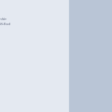
rchiv
SS-Feed