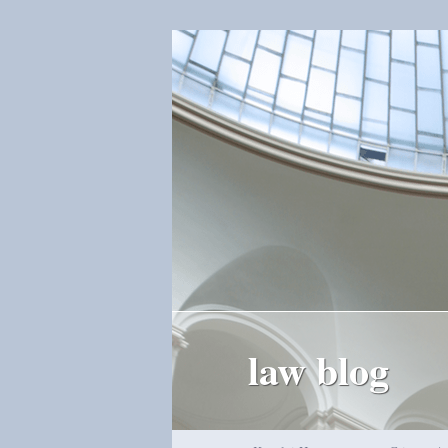
law blog
Hauptmenü